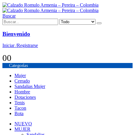
Buscar
Bienvenido
Iniciar /Registrarse
0
0
Categorías
Mujer
Cerrado
Sandalias Mujer
Hombre
Dotaciones
Tenis
Tacon
Bota
NUEVO
MUJER
Sandalias