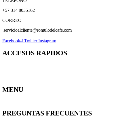
TELEFONO
+57 314 8035162
CORREO
servicioalcliente@romulodelcafe.com
Facebook-f
Twitter
Instagram
ACCESOS RAPIDOS
Contacto
Política de Privacidad
Pedidos
Mi Dirección
Ofertas
Garantías
Devoluciones
Mi
Especiales
Carrito
Política de
Cuenta
Cookies
MENU
Ofertas Especiales
Calzado Dama
Calzado Dotaciones
Hombre
PREGUNTAS FRECUENTES
Hacen pagos con tarejta de Credito?
Hacen envios a nivel nacional?