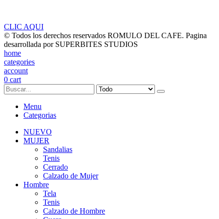
Tienen tiendas fisicas en Colombia? ?
Puedo comprar mas de 10
productos por la web?
CLIC AQUI
© Todos los derechos reservados ROMULO DEL CAFE. Pagina
desarrollada por SUPERBITES STUDIOS
home
categories
account
0
cart
Menu
Categorias
NUEVO
MUJER
Sandalias
Tenis
Cerrado
Calzado de Mujer
Hombre
Tela
Tenis
Calzado de Hombre