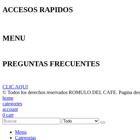
ACCESOS RAPIDOS
Contacto
Política de Privacidad
Garantías
Devoluciones
Mi Cuenta
MENU
Ofertas Especiales
Calzado Dama
Calzado Dotaciones
Hombre
PREGUNTAS FRECUENTES
Hacen pagos con tarejta de Credito?
Hacen envios a nivel nacional?
Ti
CLIC AQUI
© Todos los derechos reservados ROMULO DEL CAFE. Pagina d
home
categories
account
0
cart
Menu
Categorias