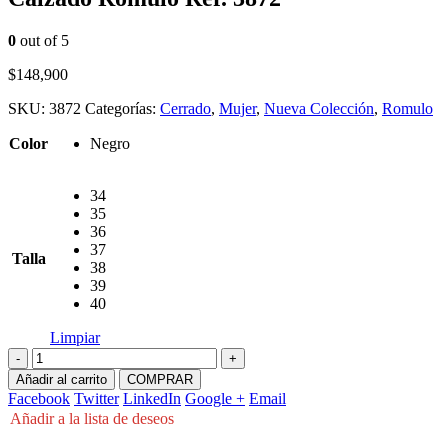
0
out of 5
$
148,900
SKU:
3872
Categorías:
Cerrado
,
Mujer
,
Nueva Colección
,
Romulo
Color
Negro
34
35
36
37
Talla
38
39
40
Limpiar
-
+
Añadir al carrito
COMPRAR
Facebook
Twitter
LinkedIn
Google +
Email
Añadir a la lista de deseos