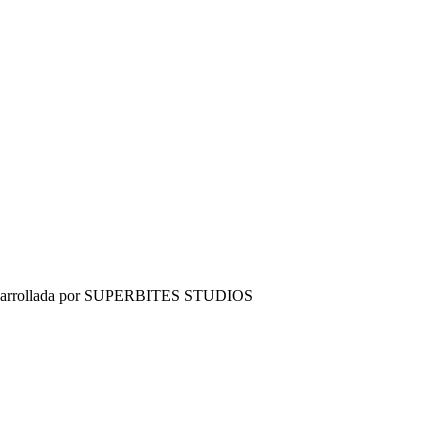
Pedidos
Mi Dirección
Ofertas Espe
enen tiendas fisicas en Colombia? ?
Puedo comprar mas de 10 productos
esarrollada por SUPERBITES STUDIOS