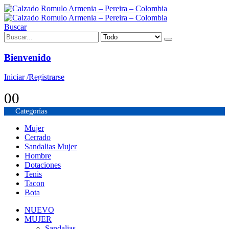
Buscar
Bienvenido
Iniciar /Registrarse
0
0
Categorías
Mujer
Cerrado
Sandalias Mujer
Hombre
Dotaciones
Tenis
Tacon
Bota
NUEVO
MUJER
Sandalias