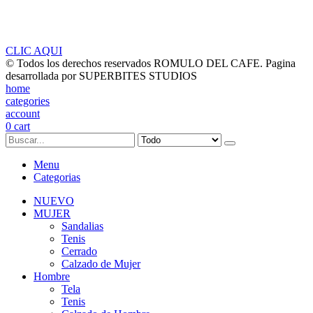
Hacen pagos con tarejta de Credito?
Hacen envios a nivel nacional?
Tienen tiendas fisicas en Colombia? ?
Puedo comprar mas de 10
productos por la web?
CLIC AQUI
© Todos los derechos reservados ROMULO DEL CAFE. Pagina
desarrollada por SUPERBITES STUDIOS
home
categories
account
0
cart
Menu
Categorias
NUEVO
MUJER
Sandalias
Tenis
Cerrado
Calzado de Mujer
Hombre
Tela
Tenis