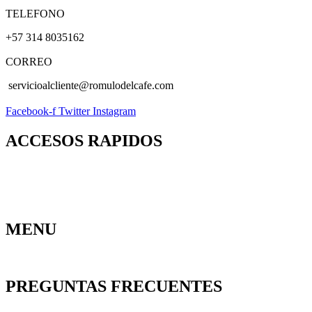
TELEFONO
+57 314 8035162
CORREO
servicioalcliente@romulodelcafe.com
Facebook-f
Twitter
Instagram
ACCESOS RAPIDOS
Contacto
Política de Privacidad
Pedidos
Mi Dirección
Ofertas
Garantías
Devoluciones
Mi
Especiales
Carrito
Política de
Cuenta
Cookies
MENU
Ofertas Especiales
Calzado Dama
Calzado Dotaciones
Hombre
PREGUNTAS FRECUENTES